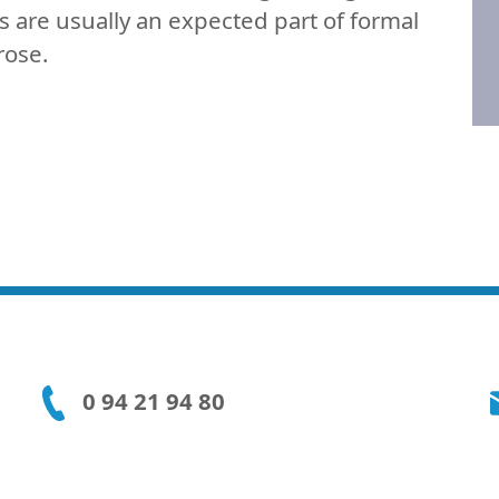
hs are usually an expected part of formal
rose.
0 94 21 94 80