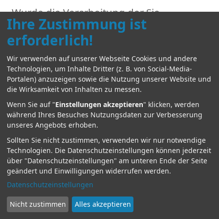
Wurde die Verarbeitung der Sie
Ihre Zustimmung ist
betreffenden personenbezogenen Daten
erforderlich!
eingeschränkt, dürfen diese Daten – von
ihrer Speicherung abgesehen – nur mit
Wir verwenden auf unserer Webseite Cookies und andere
Ihrer Einwilligung oder zur
Technologien, um Inhalte Dritter (z. B. von Social-Media-
Portalen) anzuzeigen sowie die Nutzung unserer Website und
Geltendmachung, Ausübung oder
die Wirksamkeit von Inhalten zu messen.
Verteidigung von Rechtsansprüchen
Wenn Sie auf "
Einstellungen akzeptieren
" klicken, werden
oder zum Schutz der Rechte einer
während Ihres Besuches Nutzungsdaten zur Verbesserung
unseres Angebots erhoben.
anderen natürlichen oder juristischen
Sollten Sie nicht zustimmen, verwenden wir nur notwendige
Person oder aus Gründen eines
Technologien.
Die Datenschutzeinstellungen können jederzeit
wichtigen öffentlichen Interesses der
über "Datenschutzeinstellungen" am unteren Ende der Seite
geändert und Einwilligungen widerrufen werden.
Union oder eines Mitgliedstaats
Datenschutzeinstellungen
verarbeitet werden.
Wurde die Einschränkung der
Nicht zustimmen
Alles akzeptieren
Verarbeitung nach den o.g.