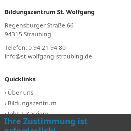
Bildungszentrum St. Wolfgang
Regensburger Straße 66
94315 Straubing
Telefon: 0 94 21 94 80
info@st-wolfgang-straubing.de
Quicklinks
Über uns
Bildungszentrum
Jobs + Karriere
Ihre Zustimmung ist
aktuell
erforderlich!