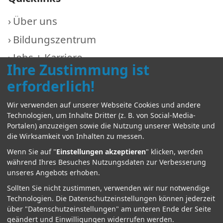
Über uns
Bildungszentrum
Jobs + Karriere
Ihre Zustimmung ist
aktuell
erforderlich!
Kontakt
Wir verwenden auf unserer Webseite Cookies und andere
Technologien, um Inhalte Dritter (z. B. von Social-Media-
Portalen) anzuzeigen sowie die Nutzung unserer Website und
Weitere Infos
die Wirksamkeit von Inhalten zu messen.
Wenn Sie auf "
Einstellungen akzeptieren
" klicken, werden
Der Träger
während Ihres Besuches Nutzungsdaten zur Verbesserung
unseres Angebots erhoben.
Impressum
Sollten Sie nicht zustimmen, verwenden wir nur notwendige
Datenschutz
Technologien.
Die Datenschutzeinstellungen können jederzeit
über "Datenschutzeinstellungen" am unteren Ende der Seite
Sitemap
geändert und Einwilligungen widerrufen werden.