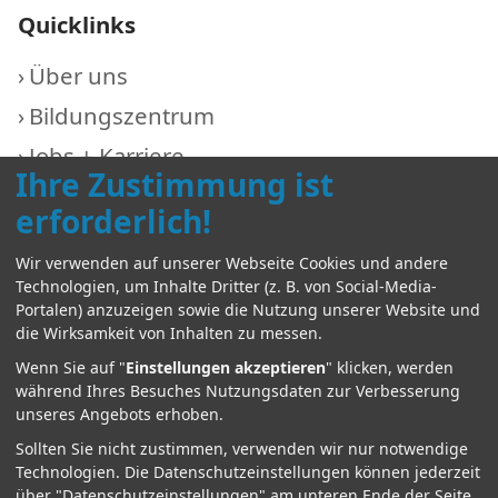
Quicklinks
Über uns
Bildungszentrum
Jobs + Karriere
Ihre Zustimmung ist
aktuell
erforderlich!
Kontakt
Wir verwenden auf unserer Webseite Cookies und andere
Technologien, um Inhalte Dritter (z. B. von Social-Media-
Portalen) anzuzeigen sowie die Nutzung unserer Website und
Weitere Infos
die Wirksamkeit von Inhalten zu messen.
Wenn Sie auf "
Einstellungen akzeptieren
" klicken, werden
Der Träger
während Ihres Besuches Nutzungsdaten zur Verbesserung
unseres Angebots erhoben.
Impressum
Sollten Sie nicht zustimmen, verwenden wir nur notwendige
Datenschutz
Technologien.
Die Datenschutzeinstellungen können jederzeit
über "Datenschutzeinstellungen" am unteren Ende der Seite