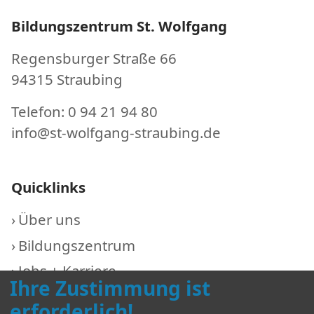
Bildungszentrum St. Wolfgang
Regensburger Straße 66
94315 Straubing
Telefon: 0 94 21 94 80
info@st-wolfgang-straubing.de
Quicklinks
Über uns
Bildungszentrum
Jobs + Karriere
Ihre Zustimmung ist
aktuell
erforderlich!