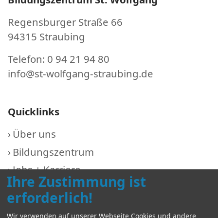
Regensburger Straße 66
94315 Straubing
Telefon: 0 94 21 94 80
info@st-wolfgang-straubing.de
Quicklinks
Über uns
Bildungszentrum
Jobs + Karriere
Ihre Zustimmung ist
aktuell
erforderlich!
Kontakt
Wir verwenden auf unserer Webseite Cookies und andere